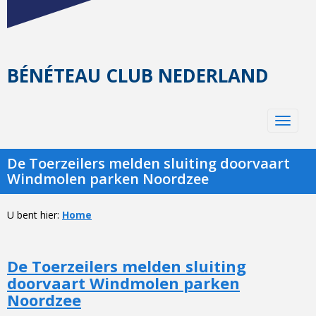
BÉNÉTEAU CLUB NEDERLAND
Toggle 
De Toerzeilers melden sluiting doorvaart
Windmolen parken Noordzee
U bent hier:
Home
De Toerzeilers melden sluiting
doorvaart Windmolen parken
Noordzee